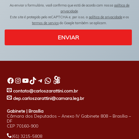
Ao enviar o formulário, você confirma que está de acordo com nossa
política de
privacidade
.
Este site é protegido pelo reCAPTCHA e, por isso, a
política de privacidade
e os
termos de serviço
do Google também se aplicam.
ENVIAR
Facebook
Instagram
Youtube
TikTok
Telegram
WhatsApp
contato@carloszarattini.com.br
dep.carloszarattini@camara.leg.br
Gabinete | Brasília
Câmara dos Deputados – Anexo IV Gabinete 808 – Brasília –
DF
CEP 70160-900
(61) 3215-5808