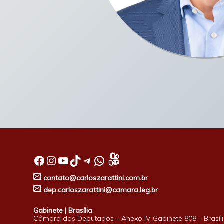
Facebook
Instagram
Youtube
TikTok
Telegram
WhatsApp
contato@carloszarattini.com.br
dep.carloszarattini@camara.leg.br
Gabinete | Brasília
Câmara dos Deputados – Anexo IV Gabinete 808 – Brasíli