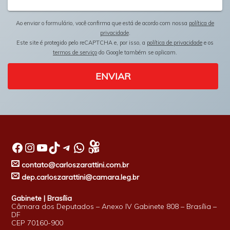
Ao enviar o formulário, você confirma que está de acordo com nossa
política de
privacidade
.
Este site é protegido pelo reCAPTCHA e, por isso, a
política de privacidade
e os
termos de serviço
do Google também se aplicam.
ENVIAR
Facebook
Instagram
Youtube
TikTok
Telegram
WhatsApp
contato@carloszarattini.com.br
dep.carloszarattini@camara.leg.br
Gabinete | Brasília
Câmara dos Deputados – Anexo IV Gabinete 808 – Brasília –
DF
CEP 70160-900