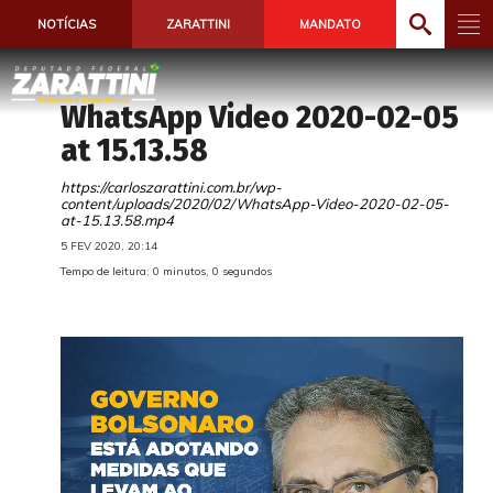
NOTÍCIAS
ZARATTINI
MANDATO
WhatsApp Video 2020-02-05
at 15.13.58
https://carloszarattini.com.br/wp-
content/uploads/2020/02/WhatsApp-Video-2020-02-05-
at-15.13.58.mp4
5 FEV 2020, 20:14
Tempo de leitura: 0 minutos, 0 segundos
T
o
c
a
d
o
r