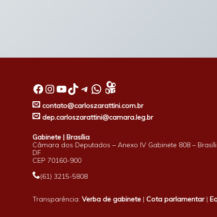
Facebook
Instagram
Youtube
TikTok
Telegram
WhatsApp
contato@carloszarattini.com.br
dep.carloszarattini@camara.leg.br
Gabinete | Brasília
Câmara dos Deputados – Anexo IV Gabinete 808 – Brasíli
DF
CEP 70160-900
(61) 3215-5808
Transparência:
Verba de gabinete
|
Cota parlamentar
|
E