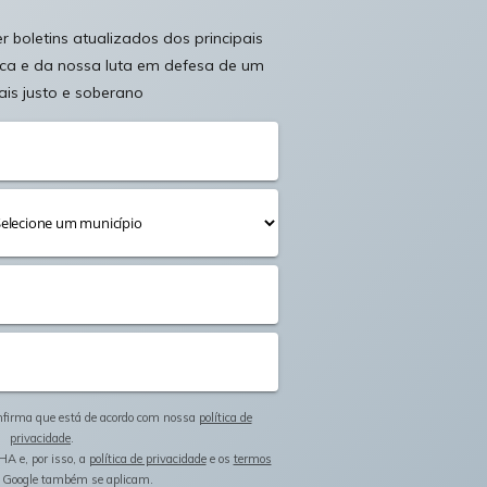
 boletins atualizados dos principais
ica e da nossa luta em defesa de um
ais justo e soberano
onfirma que está de acordo com nossa
política de
privacidade
.
HA e, por isso, a
política de privacidade
e os
termos
 Google também se aplicam.