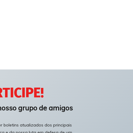
TICIPE!
nosso grupo de amigos
 boletins atualizados dos principais
ica e da nossa luta em defesa de um