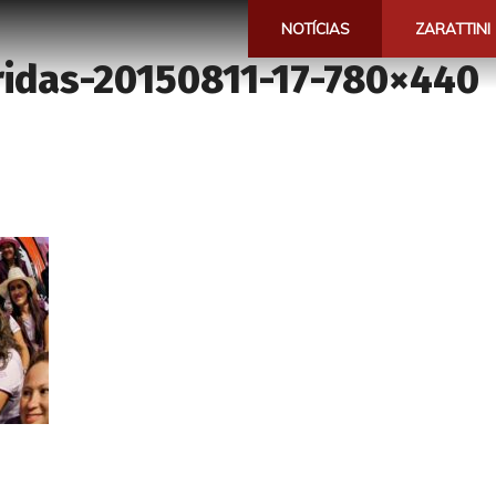
NOTÍCIAS
ZARATTINI
idas-20150811-17-780×440