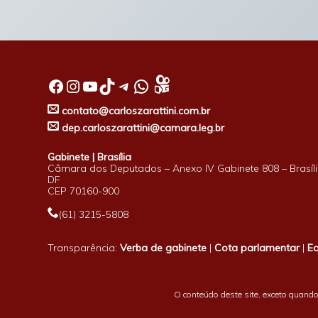
Facebook
Instagram
Youtube
TikTok
Telegram
WhatsApp
contato@carloszarattini.com.br
dep.carloszarattini@camara.leg.br
Gabinete | Brasília
Câmara dos Deputados – Anexo IV Gabinete 808 – Brasíli
DF
CEP 70160-900
(61) 3215-5808
Transparência:
Verba de gabinete
|
Cota parlamentar
|
E
O conteúdo deste site, exceto quando 