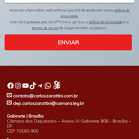
Ao enviar o formulário, você confirma que está de acordo com nossa
política de
privacidade
.
Este site é protegido pelo reCAPTCHA e, por isso, a
política de privacidade
e os
termos de serviço
do Google também se aplicam.
ENVIAR
Facebook
Instagram
Youtube
TikTok
Telegram
WhatsApp
contato@carloszarattini.com.br
dep.carloszarattini@camara.leg.br
Gabinete | Brasília
Câmara dos Deputados – Anexo IV Gabinete 808 – Brasília –
DF
CEP 70160-900