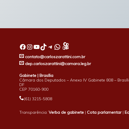
Facebook
Instagram
Youtube
TikTok
Telegram
WhatsApp
contato@carloszarattini.com.br
dep.carloszarattini@camara.leg.br
Gabinete | Brasília
Câmara dos Deputados – Anexo IV Gabinete 808 – Brasíli
DF
CEP 70160-900
(61) 3215-5808
Transparência:
Verba de gabinete
|
Cota parlamentar
|
E