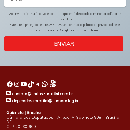
Ao enviar o formulário, você confirma que está de acordo com nossa
política de
privacidade
.
Este site é protegido pelo reCAPTCHA e, por isso, a
política de privacidade
e os
termos de serviço
do Google também se aplicam.
ENVIAR
Facebook
Instagram
Youtube
TikTok
Telegram
WhatsApp
contato@carloszarattini.com.br
dep.carloszarattini@camara.leg.br
Gabinete | Brasília
Câmara dos Deputados – Anexo IV Gabinete 808 – Brasília –
DF
CEP 70160-900