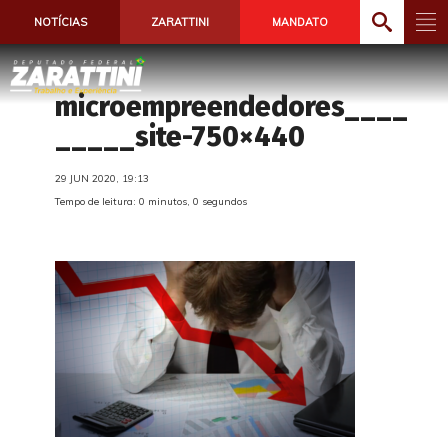
NOTÍCIAS
ZARATTINI
MANDATO
microempreendedores____
_____site-750×440
29 JUN 2020, 19:13
Tempo de leitura: 0 minutos, 0 segundos