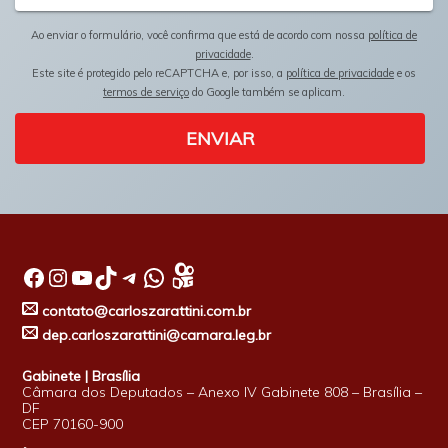
Ao enviar o formulário, você confirma que está de acordo com nossa
política de
privacidade
.
Este site é protegido pelo reCAPTCHA e, por isso, a
política de privacidade
e os
termos de serviço
do Google também se aplicam.
ENVIAR
Facebook
Instagram
Youtube
TikTok
Telegram
WhatsApp
contato@carloszarattini.com.br
dep.carloszarattini@camara.leg.br
Gabinete | Brasília
Câmara dos Deputados – Anexo IV Gabinete 808 – Brasília –
DF
CEP 70160-900