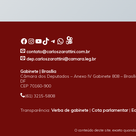
Facebook
Instagram
Youtube
TikTok
Telegram
WhatsApp
contato@carloszarattini.com.br
dep.carloszarattini@camara.leg.br
Gabinete | Brasília
Câmara dos Deputados – Anexo IV Gabinete 808 – Brasíli
DF
CEP 70160-900
(61) 3215-5808
Transparência:
Verba de gabinete
|
Cota parlamentar
|
E
O conteúdo deste site, exceto quando 