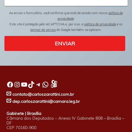
Ao enviar o formulário, você confirma que está de acordo com nossa
política de
privacidade
.
Este site é protegido pelo reCAPTCHA e, por isso, a
política de privacidade
e os
termos de serviço
do Google também se aplicam.
ENVIAR
Facebook
Instagram
Youtube
TikTok
Telegram
WhatsApp
contato@carloszarattini.com.br
dep.carloszarattini@camara.leg.br
Gabinete | Brasília
Câmara dos Deputados – Anexo IV Gabinete 808 – Brasília –
DF
CEP 70160-900