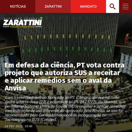
NOTÍCIAS
ZARATTINI
MANDATO
Em defesa da ciência, PT vota contra
projeto que autoriza SUS a receitar
e aplicar remédios sem o aval da
Anvisa
Com o voto contrário da Bancada do PT, Câmara aprova na noite
desta quarta-feira (23) o projeto de lei (PL 1613/21), do Senado, que
permite ao Sistema Único de Saúde (SUS) receitar e aplicar remédios
com indicação de uso diferente da aprovada pela Anvisa, se isso for
recomendado pela Comissão Nacional de Incorporação de
Tecnologias no SUS (Conitec).
24 FEV 2022, 15:49