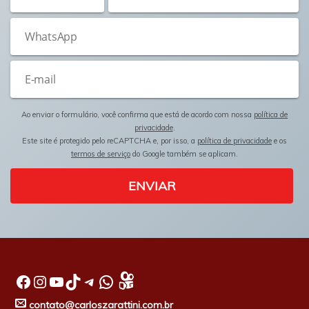
Ao enviar o formulário, você confirma que está de acordo com nossa
política de
privacidade
.
Este site é protegido pelo reCAPTCHA e, por isso, a
política de privacidade
e os
termos de serviço
do Google também se aplicam.
ENVIAR
Facebook
Instagram
Youtube
TikTok
Telegram
WhatsApp
contato@carloszarattini.com.br