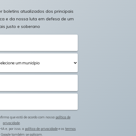
 boletins atualizados dos principais
ica e da nossa luta em defesa de um
ais justo e soberano
onfirma que está de acordo com nossa
política de
privacidade
.
HA e, por isso, a
política de privacidade
e os
termos
 Google também se aplicam.