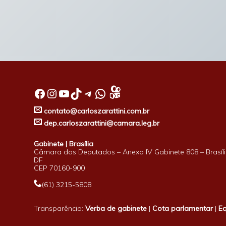
Facebook
Instagram
Youtube
TikTok
Telegram
WhatsApp
contato@carloszarattini.com.br
dep.carloszarattini@camara.leg.br
Gabinete | Brasília
Câmara dos Deputados – Anexo IV Gabinete 808 – Brasíli
DF
CEP 70160-900
(61) 3215-5808
Transparência:
Verba de gabinete
|
Cota parlamentar
|
E