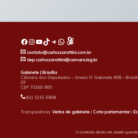
Facebook
Instagram
Youtube
TikTok
Telegram
WhatsApp
contato@carloszarattini.com.br
dep.carloszarattini@camara.leg.br
Gabinete | Brasília
Câmara dos Deputados – Anexo IV Gabinete 808 – Brasíli
DF
CEP 70160-900
(61) 3215-5808
Transparência:
Verba de gabinete
|
Cota parlamentar
|
E
O conteúdo deste site, exceto quando 