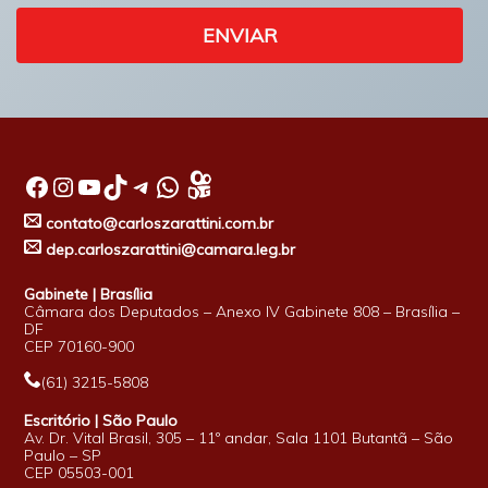
ENVIAR
Facebook
Instagram
Youtube
TikTok
Telegram
WhatsApp
contato@carloszarattini.com.br
dep.carloszarattini@camara.leg.br
Gabinete | Brasília
Câmara dos Deputados – Anexo IV Gabinete 808 – Brasília –
DF
CEP 70160-900
(61) 3215-5808
Escritório | São Paulo
Av. Dr. Vital Brasil, 305 – 11º andar, Sala 1101 Butantã – São
Paulo – SP
CEP 05503-001