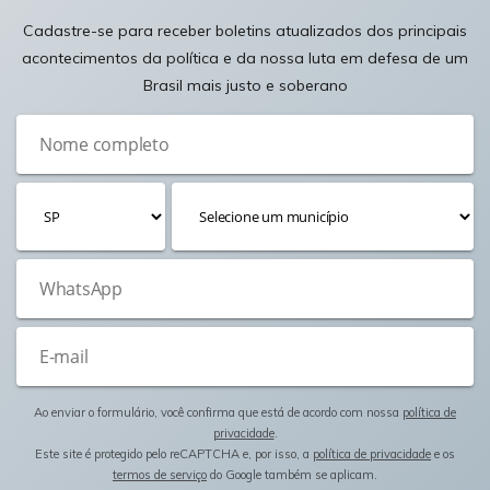
Cadastre-se para receber boletins atualizados dos principais
acontecimentos da política e da nossa luta em defesa de um
Brasil mais justo e soberano
Ao enviar o formulário, você confirma que está de acordo com nossa
política de
privacidade
.
Este site é protegido pelo reCAPTCHA e, por isso, a
política de privacidade
e os
termos de serviço
do Google também se aplicam.