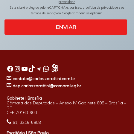
privacidade
.
Este site é protegido pelo reCAPTCHA e, por isso, a
política de privacidade
e os
termos de serviço
do Google também se aplicam.
ENVIAR
Facebook
Instagram
Youtube
TikTok
Telegram
WhatsApp
contato@carloszarattini.com.br
dep.carloszarattini@camara.leg.br
Gabinete | Brasília
Câmara dos Deputados – Anexo IV Gabinete 808 – Brasília –
DF
CEP 70160-900
(61) 3215-5808
Escritório | São Paulo