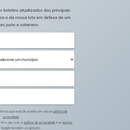
 boletins atualizados dos principais
ica e da nossa luta em defesa de um
ais justo e soberano
onfirma que está de acordo com nossa
política de
privacidade
.
HA e, por isso, a
política de privacidade
e os
termos
 Google também se aplicam.