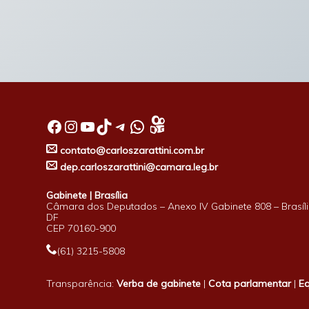
Facebook
Instagram
Youtube
TikTok
Telegram
WhatsApp
contato@carloszarattini.com.br
dep.carloszarattini@camara.leg.br
Gabinete | Brasília
Câmara dos Deputados – Anexo IV Gabinete 808 – Brasíli
DF
CEP 70160-900
(61) 3215-5808
Transparência:
Verba de gabinete
|
Cota parlamentar
|
E