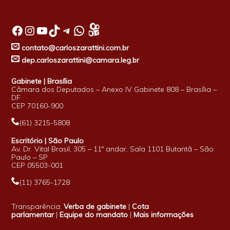
Facebook
Instagram
Youtube
TikTok
Telegram
WhatsApp
contato@carloszarattini.com.br
dep.carloszarattini@camara.leg.br
Gabinete | Brasília
Câmara dos Deputados – Anexo IV Gabinete 808 – Brasília –
DF
CEP 70160-900
(61) 3215-5808
Escritório | São Paulo
Av. Dr. Vital Brasil, 305 – 11º andar, Sala 1101 Butantã – São
Paulo – SP
CEP 05503-001
(11) 3765-1728
Transparência:
Verba de gabinete
|
Cota
parlamentar
|
Equipe do mandato
|
Mais informações