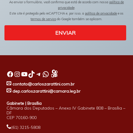
Ao enviar o formulário, você confirma que está de acordo com nossa
política de
privacidade
.
Este site é protegido pelo reCAPTCHA e, por isso, a
política de privacidade
e os
termos de serviço
do Google também se aplicam.
ENVIAR
Facebook
Instagram
Youtube
TikTok
Telegram
WhatsApp
contato@carloszarattini.com.br
dep.carloszarattini@camara.leg.br
Gabinete | Brasília
Câmara dos Deputados – Anexo IV Gabinete 808 – Brasília –
DF
CEP 70160-900
(61) 3215-5808