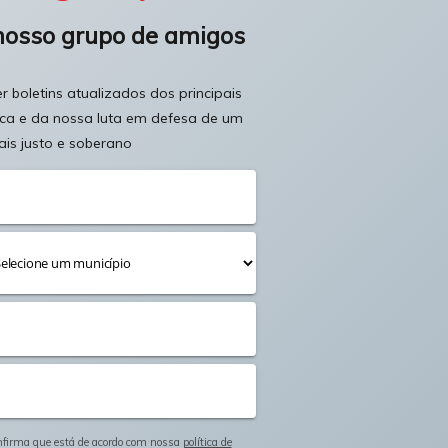
nosso grupo de amigos
 boletins atualizados dos principais
ica e da nossa luta em defesa de um
ais justo e soberano
onfirma que está de acordo com nossa
política de