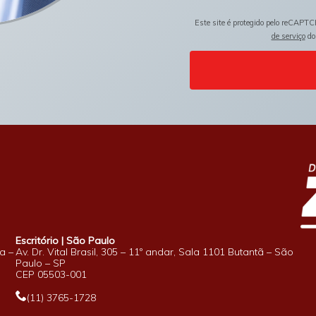
Este site é protegido pelo reCAPTC
de serviço
do
Escritório | São Paulo
a –
Av. Dr. Vital Brasil, 305 – 11º andar, Sala 1101 Butantã – São
Paulo – SP
CEP 05503-001
(11) 3765-1728