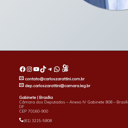
Facebook
Instagram
Youtube
TikTok
Telegram
WhatsApp
contato@carloszarattini.com.br
dep.carloszarattini@camara.leg.br
Gabinete | Brasília
Câmara dos Deputados – Anexo IV Gabinete 808 – Brasíli
DF
CEP 70160-900
(61) 3215-5808