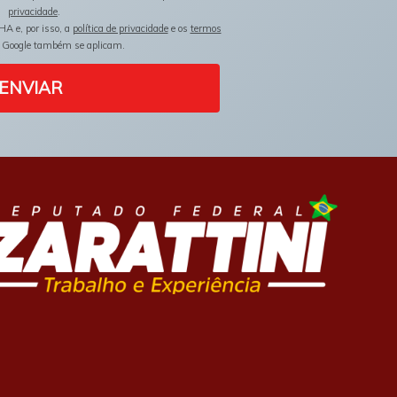
privacidade
.
HA e, por isso, a
política de privacidade
e os
termos
 Google também se aplicam.
ENVIAR