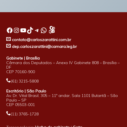
Facebook
Instagram
Youtube
TikTok
Telegram
WhatsApp
contato@carloszarattini.com.br
dep.carloszarattini@camara.leg.br
Gabinete | Brasília
Câmara dos Deputados – Anexo IV Gabinete 808 – Brasília –
DF
CEP 70160-900
(61) 3215-5808
Escritório | São Paulo
Av. Dr. Vital Brasil, 305 – 11º andar, Sala 1101 Butantã – São
Paulo – SP
CEP 05503-001
(11) 3765-1728