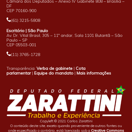
Câmara dos Deputados – Anexo IV Gabinete 808 – Brasília –
DF
CEP 70160-900
(61) 3215-5808
Escritório | São Paulo
Av. Dr. Vital Brasil, 305 – 11º andar, Sala 1101 Butantã – São
Paulo – SP
CEP 05503-001
(11) 3765-1728
Transparência:
Verba de gabinete
|
Cota
parlamentar
|
Equipe do mandato
|
Mais informações
Copyleft © 2021 Carlos Zarattini
O conteúdo deste site, exceto quando proveniente de outras fontes ou
onde especificado o contrário, está licenciado sob a
Creative Commons