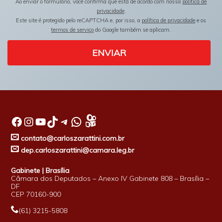
Ao enviar o formulário, você confirma que está de acordo com nossa
política de
privacidade
.
Este site é protegido pelo reCAPTCHA e, por isso, a
política de privacidade
e os
termos de serviço
do Google também se aplicam.
ENVIAR
Facebook
Instagram
Youtube
TikTok
Telegram
WhatsApp
contato@carloszarattini.com.br
dep.carloszarattini@camara.leg.br
Gabinete | Brasília
Câmara dos Deputados – Anexo IV Gabinete 808 – Brasília –
DF
CEP 70160-900
(61) 3215-5808