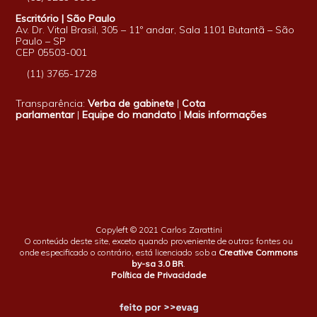
Escritório | São Paulo
Av. Dr. Vital Brasil, 305 – 11º andar, Sala 1101 Butantã – São
Paulo – SP
CEP 05503-001
(11) 3765-1728
Transparência:
Verba de gabinete
|
Cota
parlamentar
|
Equipe do mandato
|
Mais informações
Copyleft © 2021 Carlos Zarattini
O conteúdo deste site, exceto quando proveniente de outras fontes ou
onde especificado o contrário, está licenciado sob a
Creative Commons
by-sa 3.0 BR
.
Política de Privacidade