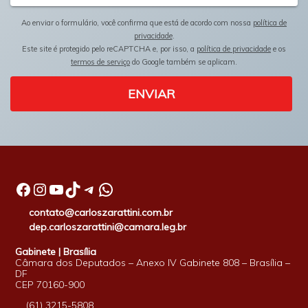
Ao enviar o formulário, você confirma que está de acordo com nossa
política de
privacidade
.
Este site é protegido pelo reCAPTCHA e, por isso, a
política de privacidade
e os
termos de serviço
do Google também se aplicam.
ENVIAR
Facebook
Instagram
Youtube
TikTok
Telegram
WhatsApp
contato@carloszarattini.com.br
dep.carloszarattini@camara.leg.br
Gabinete | Brasília
Câmara dos Deputados – Anexo IV Gabinete 808 – Brasília –
DF
CEP 70160-900
(61) 3215-5808