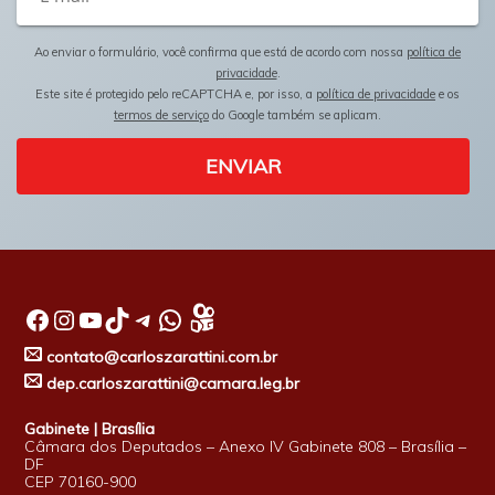
Ao enviar o formulário, você confirma que está de acordo com nossa
política de
privacidade
.
Este site é protegido pelo reCAPTCHA e, por isso, a
política de privacidade
e os
termos de serviço
do Google também se aplicam.
ENVIAR
Facebook
Instagram
Youtube
TikTok
Telegram
WhatsApp
contato@carloszarattini.com.br
dep.carloszarattini@camara.leg.br
Gabinete | Brasília
Câmara dos Deputados – Anexo IV Gabinete 808 – Brasília –
DF
CEP 70160-900