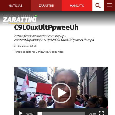
NOTÍCIAS
ZARATTINI
MANDATO
C9L0uxUltPpweeUh
https://carloszarattini.com.br/wp-
content/uploads/2019/02/C9L0uxUltPpweeUh.mp4
8 FEV 2019, 12:36
Tempo de leitura: 0 minutos, 0 segundos
T
o
c
a
d
o
r
d
e
00:00
00:39