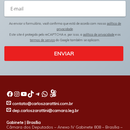
Ao enviar o formulário, você confirma que está de acordo com nossa
política de
privacidade
.
Este site é protegido pelo reCAPTCHA e, por isso, a
política de privacidade
e os
termos de serviço
do Google também se aplicam.
ENVIAR
Facebook
Instagram
Youtube
TikTok
Telegram
WhatsApp
contato@carloszarattini.com.br
dep.carloszarattini@camara.leg.br
Gabinete | Brasília
Câmara dos Deputados – Anexo IV Gabinete 808 – Brasília –