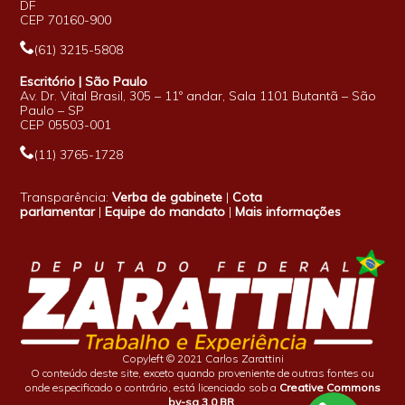
DF
CEP 70160-900
(61) 3215-5808
Escritório | São Paulo
Av. Dr. Vital Brasil, 305 – 11º andar, Sala 1101 Butantã – São
Paulo – SP
CEP 05503-001
(11) 3765-1728
Transparência:
Verba de gabinete
|
Cota
parlamentar
|
Equipe do mandato
|
Mais informações
Copyleft © 2021 Carlos Zarattini
O conteúdo deste site, exceto quando proveniente de outras fontes ou
onde especificado o contrário, está licenciado sob a
Creative Commons
by-sa 3.0 BR
.