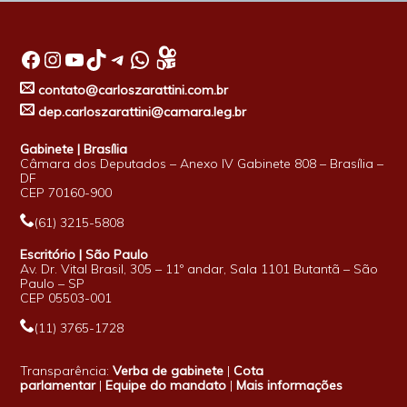
Facebook
Instagram
Youtube
TikTok
Telegram
WhatsApp
contato@carloszarattini.com.br
dep.carloszarattini@camara.leg.br
Gabinete | Brasília
Câmara dos Deputados – Anexo IV Gabinete 808 – Brasília –
DF
CEP 70160-900
(61) 3215-5808
Escritório | São Paulo
Av. Dr. Vital Brasil, 305 – 11º andar, Sala 1101 Butantã – São
Paulo – SP
CEP 05503-001
(11) 3765-1728
Transparência:
Verba de gabinete
|
Cota
parlamentar
|
Equipe do mandato
|
Mais informações