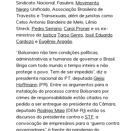
Sindicato Nacional, Fasubra,
Movimento
Negro
Unificado, Associação Brasileira de
Travestis e Transexuais, além de juristas como
Celso Antonio Bandeira de Melo, Lênio
Streck,
Pedro Serrano
,
Carol Proner
e os ex-
ministros da
Justiça
Tarso Genro
,
José Eduardo
Cardozo
e
Eugênio Aragão
.
“Bolsonaro não tem condições políticas,
administrativas e humanas de governar o Brasil.
Briga com todo mundo o tempo inteiro e não
protege o povo. Tem de ser impedido”, diz a
presidenta nacional do PT, deputada
Gleisi
Hoffmann
(PR). Entre os argumentos para a
instalação do processo contra Bolsonaro por
crimes de responsabilidade estão citados no
pedido a ser entregue ao presidente da Câmara,
deputado
Rodrigo Maia
(DEM-RJ) estão os
discursos do presidente contra o
STF
, a
convocação de empresários para a “guerra contra
governadores” à frente da
pandemia do