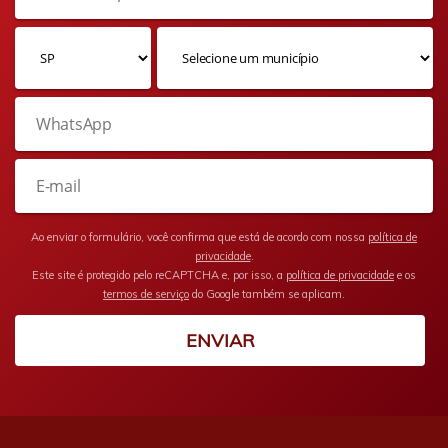
Ao enviar o formulário, você confirma que está de acordo com nossa
política de
privacidade
.
Este site é protegido pelo reCAPTCHA e, por isso, a
política de privacidade
e os
termos de serviço
do Google também se aplicam.
ENVIAR