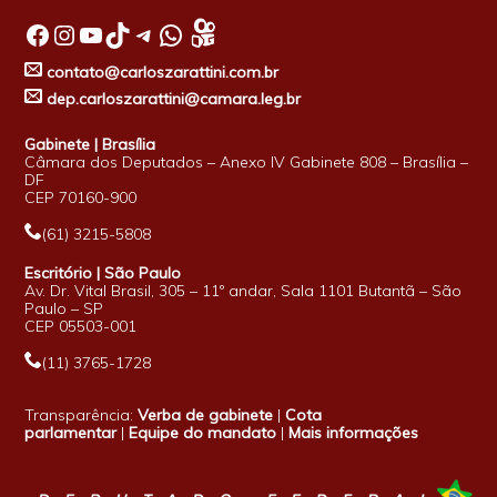
Facebook
Instagram
Youtube
TikTok
Telegram
WhatsApp
contato@carloszarattini.com.br
dep.carloszarattini@camara.leg.br
Gabinete | Brasília
Câmara dos Deputados – Anexo IV Gabinete 808 – Brasília –
DF
CEP 70160-900
(61) 3215-5808
Escritório | São Paulo
Av. Dr. Vital Brasil, 305 – 11º andar, Sala 1101 Butantã – São
Paulo – SP
CEP 05503-001
(11) 3765-1728
Transparência:
Verba de gabinete
|
Cota
parlamentar
|
Equipe do mandato
|
Mais informações