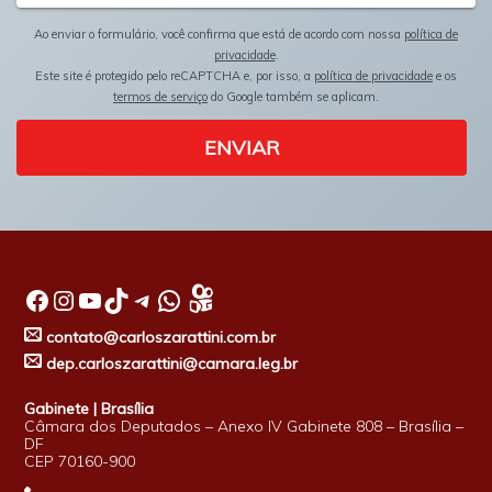
Ao enviar o formulário, você confirma que está de acordo com nossa
política de
privacidade
.
Este site é protegido pelo reCAPTCHA e, por isso, a
política de privacidade
e os
termos de serviço
do Google também se aplicam.
ENVIAR
Facebook
Instagram
Youtube
TikTok
Telegram
WhatsApp
contato@carloszarattini.com.br
dep.carloszarattini@camara.leg.br
Gabinete | Brasília
Câmara dos Deputados – Anexo IV Gabinete 808 – Brasília –
DF
CEP 70160-900