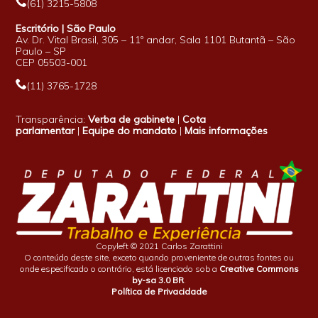
(61) 3215-5808
Escritório | São Paulo
Av. Dr. Vital Brasil, 305 – 11º andar, Sala 1101 Butantã – São
Paulo – SP
CEP 05503-001
(11) 3765-1728
Transparência:
Verba de gabinete
|
Cota
parlamentar
|
Equipe do mandato
|
Mais informações
Copyleft © 2021 Carlos Zarattini
O conteúdo deste site, exceto quando proveniente de outras fontes ou
onde especificado o contrário, está licenciado sob a
Creative Commons
by-sa 3.0 BR
.
Política de Privacidade