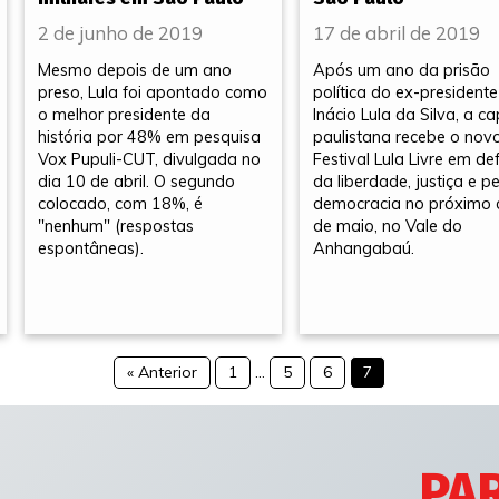
2 de junho de 2019
17 de abril de 2019
Mesmo depois de um ano
Após um ano da prisão
preso, Lula foi apontado como
política do ex-presidente
o melhor presidente da
Inácio Lula da Silva, a ca
história por 48% em pesquisa
paulistana recebe o nov
Vox Pupuli-CUT, divulgada no
Festival Lula Livre em de
dia 10 de abril. O segundo
da liberdade, justiça e pe
colocado, com 18%, é
democracia no próximo 
"nenhum" (respostas
de maio, no Vale do
espontâneas).
Anhangabaú.
« Anterior
1
…
5
6
7
PAR