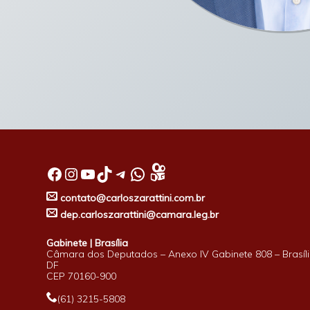
Facebook
Instagram
Youtube
TikTok
Telegram
WhatsApp
contato@carloszarattini.com.br
dep.carloszarattini@camara.leg.br
Gabinete | Brasília
Câmara dos Deputados – Anexo IV Gabinete 808 – Brasíli
DF
CEP 70160-900
(61) 3215-5808