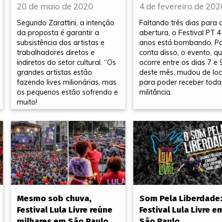
20 de maio de 2020
4 de fevereiro de 202
Segundo Zarattini, a intenção
Faltando três dias para 
da proposta é garantir a
abertura, o Festival PT 
subsistência dos artistas e
anos está bombando. P
trabalhadores diretos e
conta disso, o evento, q
indiretos do setor cultural. “Os
ocorre entre os dias 7 e 
grandes artistas estão
deste mês, mudou de loc
fazendo lives milionárias, mas
para poder receber toda
os pequenos estão sofrendo e
militância.
muito!
Mesmo sob chuva,
Som Pela Liberdade
Festival Lula Livre reúne
Festival Lula Livre e
milhares em São Paulo
São Paulo