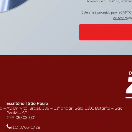
Ao enviar o formulário, você c
Este site é protegido pelo reCAPTC
de serviço
do
Escritório | São Paulo
a –
Av. Dr. Vital Brasil, 305 – 11º andar, Sala 1101 Butantã – São
Paulo – SP
CEP 05503-001
(11) 3765-1728