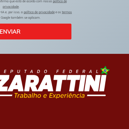
onfirma que está de acordo com nossa
política de
privacidade
.
HA e, por isso, a
política de privacidade
e os
termos
 Google também se aplicam.
ENVIAR