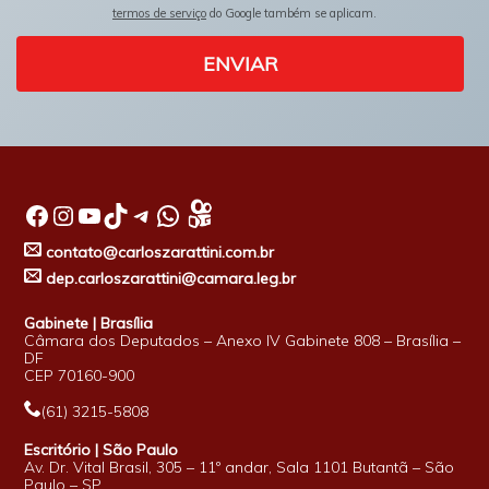
termos de serviço
do Google também se aplicam.
ENVIAR
Facebook
Instagram
Youtube
TikTok
Telegram
WhatsApp
contato@carloszarattini.com.br
dep.carloszarattini@camara.leg.br
Gabinete | Brasília
Câmara dos Deputados – Anexo IV Gabinete 808 – Brasília –
DF
CEP 70160-900
(61) 3215-5808
Escritório | São Paulo
Av. Dr. Vital Brasil, 305 – 11º andar, Sala 1101 Butantã – São
Paulo – SP