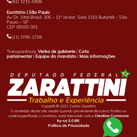
(61) 3215-5808
Escritório | São Paulo
Av. Dr. Vital Brasil, 305 – 11º andar, Sala 1101 Butantã – São
Paulo – SP
CEP 05503-001
(11) 3765-1728
Transparência:
Verba de gabinete
|
Cota
parlamentar
|
Equipe do mandato
|
Mais informações
Copyleft © 2021 Carlos Zarattini
O conteúdo deste site, exceto quando proveniente de outras fontes ou
onde especificado o contrário, está licenciado sob a
Creative Commons
by-sa 3.0 BR
.
Política de Privacidade