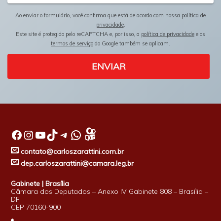
Ao enviar o formulário, você confirma que está de acordo com nossa
política de
privacidade
.
Este site é protegido pelo reCAPTCHA e, por isso, a
política de privacidade
e os
termos de serviço
do Google também se aplicam.
ENVIAR
Facebook
Instagram
Youtube
TikTok
Telegram
WhatsApp
contato@carloszarattini.com.br
dep.carloszarattini@camara.leg.br
Gabinete | Brasília
Câmara dos Deputados – Anexo IV Gabinete 808 – Brasília –
DF
CEP 70160-900