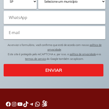
Ao enviar o formulário, você confirma que está de acordo com nossa
política de
privacidade
.
Este site é protegido pelo reCAPTCHA e, por isso, a
política de privacidade
e os
termos de serviço
do Google também se aplicam.
ENVIAR
Facebook
Instagram
Youtube
TikTok
Telegram
WhatsApp