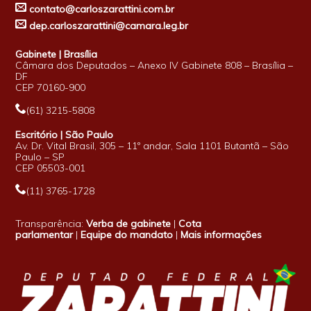
contato@carloszarattini.com.br
dep.carloszarattini@camara.leg.br
Gabinete | Brasília
Câmara dos Deputados – Anexo IV Gabinete 808 – Brasília –
DF
CEP 70160-900
(61) 3215-5808
Escritório | São Paulo
Av. Dr. Vital Brasil, 305 – 11º andar, Sala 1101 Butantã – São
Paulo – SP
CEP 05503-001
(11) 3765-1728
Transparência:
Verba de gabinete
|
Cota
parlamentar
|
Equipe do mandato
|
Mais informações