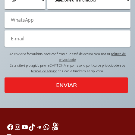
Ao enviar o formulário, você confirma que está de acordo com nossa
política de
privacidade
.
Este site é protegido pelo reCAPTCHA e, por isso, a
política de privacidade
e os
termos de serviço
do Google também se aplicam.
ENVIAR
Facebook
Instagram
Youtube
TikTok
Telegram
WhatsApp