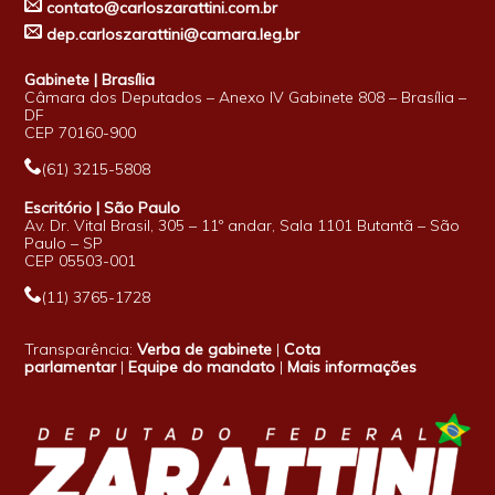
contato@carloszarattini.com.br
dep.carloszarattini@camara.leg.br
Gabinete | Brasília
Câmara dos Deputados – Anexo IV Gabinete 808 – Brasília –
DF
CEP 70160-900
(61) 3215-5808
Escritório | São Paulo
Av. Dr. Vital Brasil, 305 – 11º andar, Sala 1101 Butantã – São
Paulo – SP
CEP 05503-001
(11) 3765-1728
Transparência:
Verba de gabinete
|
Cota
parlamentar
|
Equipe do mandato
|
Mais informações