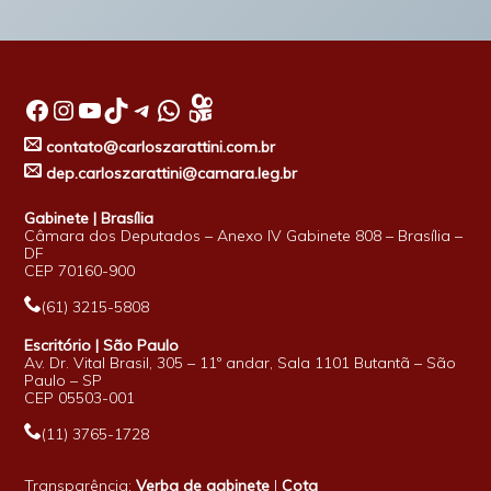
Facebook
Instagram
Youtube
TikTok
Telegram
WhatsApp
contato@carloszarattini.com.br
dep.carloszarattini@camara.leg.br
Gabinete | Brasília
Câmara dos Deputados – Anexo IV Gabinete 808 – Brasília –
DF
CEP 70160-900
(61) 3215-5808
Escritório | São Paulo
Av. Dr. Vital Brasil, 305 – 11º andar, Sala 1101 Butantã – São
Paulo – SP
CEP 05503-001
(11) 3765-1728
Transparência:
Verba de gabinete
|
Cota