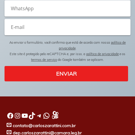
Ao enviar o formulário, você confirma que está de acordo com nossa
política de
privacidade
.
Este site é protegido pelo reCAPTCHA e, por isso, a
política de privacidade
e os
termos de serviço
do Google também se aplicam.
ENVIAR
Facebook
Instagram
Youtube
TikTok
Telegram
WhatsApp
contato@carloszarattini.com.br
dep.carloszarattini@camara.leg.br