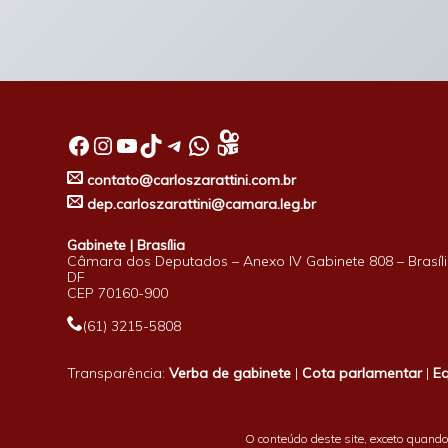
Facebook
Instagram
Youtube
TikTok
Telegram
WhatsApp
contato@carloszarattini.com.br
dep.carloszarattini@camara.leg.br
Gabinete | Brasília
Câmara dos Deputados – Anexo IV Gabinete 808 – Brasíli
DF
CEP 70160-900
(61) 3215-5808
Transparência:
Verba de gabinete
|
Cota parlamentar
|
E
O conteúdo deste site, exceto quando 