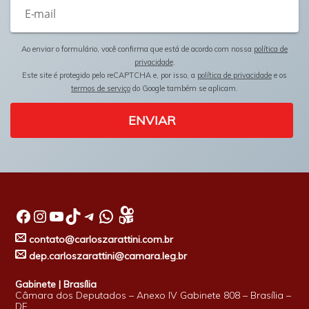
Ao enviar o formulário, você confirma que está de acordo com nossa
política de
privacidade
.
Este site é protegido pelo reCAPTCHA e, por isso, a
política de privacidade
e os
termos de serviço
do Google também se aplicam.
ENVIAR
Facebook
Instagram
Youtube
TikTok
Telegram
WhatsApp
contato@carloszarattini.com.br
dep.carloszarattini@camara.leg.br
Gabinete | Brasília
Câmara dos Deputados – Anexo IV Gabinete 808 – Brasília –
DF