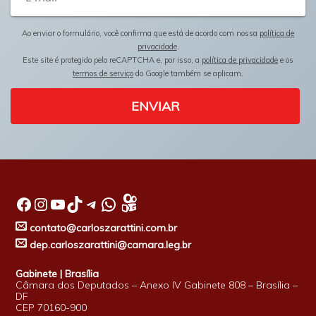
Ao enviar o formulário, você confirma que está de acordo com nossa
política de
privacidade
.
Este site é protegido pelo reCAPTCHA e, por isso, a
política de privacidade
e os
termos de serviço
do Google também se aplicam.
ENVIAR
Facebook
Instagram
Youtube
TikTok
Telegram
WhatsApp
contato@carloszarattini.com.br
dep.carloszarattini@camara.leg.br
Gabinete | Brasília
Câmara dos Deputados – Anexo IV Gabinete 808 – Brasília –
DF
CEP 70160-900