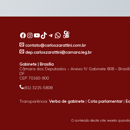
Facebook
Instagram
Youtube
TikTok
Telegram
WhatsApp
contato@carloszarattini.com.br
dep.carloszarattini@camara.leg.br
Gabinete | Brasília
Câmara dos Deputados – Anexo IV Gabinete 808 – Brasíli
DF
CEP 70160-900
(61) 3215-5808
Transparência:
Verba de gabinete
|
Cota parlamentar
|
E
O conteúdo deste site, exceto quando 