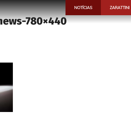
NOTÍCIAS
ZARATTINI
-news-780×440