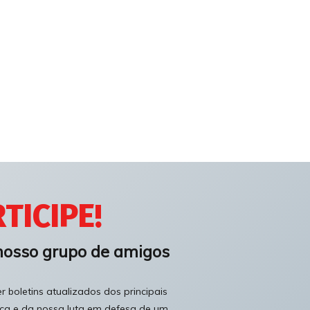
TICIPE!
nosso grupo de amigos
 boletins atualizados dos principais
ica e da nossa luta em defesa de um