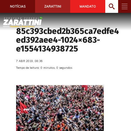
NOTÍCIAS
ZARATTINI
MANDATO
85c393cbed2b365ca7edfe4
ed392aee4-1024×683-
e1554134938725
7 ABR 2019, 08:36
Tempo de leitura: 0 minutos, 0 segundos