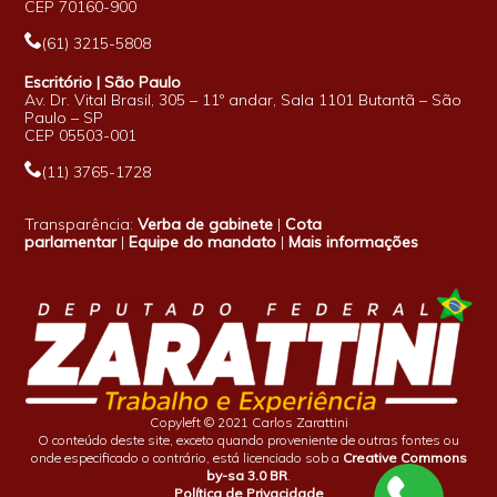
CEP 70160-900
(61) 3215-5808
Escritório | São Paulo
Av. Dr. Vital Brasil, 305 – 11º andar, Sala 1101 Butantã – São
Paulo – SP
CEP 05503-001
(11) 3765-1728
Transparência:
Verba de gabinete
|
Cota
parlamentar
|
Equipe do mandato
|
Mais informações
Copyleft © 2021 Carlos Zarattini
O conteúdo deste site, exceto quando proveniente de outras fontes ou
onde especificado o contrário, está licenciado sob a
Creative Commons
by-sa 3.0 BR
.
Política de Privacidade