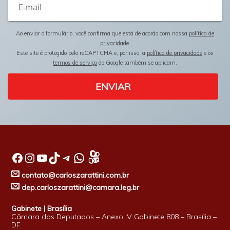
Ao enviar o formulário, você confirma que está de acordo com nossa
política de
privacidade
.
Este site é protegido pelo reCAPTCHA e, por isso, a
política de privacidade
e os
termos de serviço
do Google também se aplicam.
ENVIAR
Facebook
Instagram
Youtube
TikTok
Telegram
WhatsApp
contato@carloszarattini.com.br
dep.carloszarattini@camara.leg.br
Gabinete | Brasília
Câmara dos Deputados – Anexo IV Gabinete 808 – Brasília –
DF