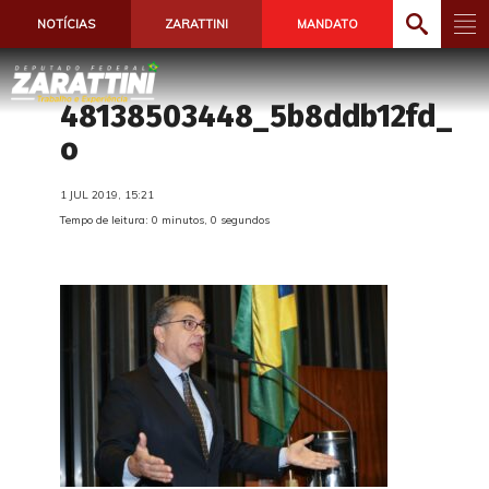
NOTÍCIAS
ZARATTINI
MANDATO
48138503448_5b8ddb12fd_
o
1 JUL 2019, 15:21
Tempo de leitura: 0 minutos, 0 segundos