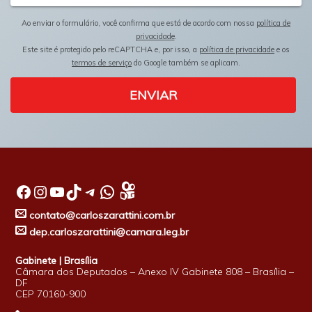
Ao enviar o formulário, você confirma que está de acordo com nossa
política de
privacidade
.
Este site é protegido pelo reCAPTCHA e, por isso, a
política de privacidade
e os
termos de serviço
do Google também se aplicam.
ENVIAR
Facebook
Instagram
Youtube
TikTok
Telegram
WhatsApp
contato@carloszarattini.com.br
dep.carloszarattini@camara.leg.br
Gabinete | Brasília
Câmara dos Deputados – Anexo IV Gabinete 808 – Brasília –
DF
CEP 70160-900