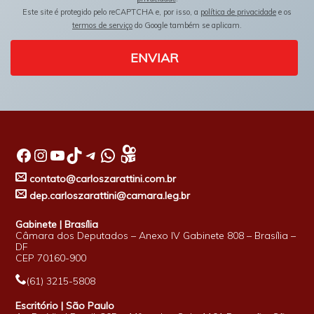
Este site é protegido pelo reCAPTCHA e, por isso, a
política de privacidade
e os
termos de serviço
do Google também se aplicam.
ENVIAR
Facebook
Instagram
Youtube
TikTok
Telegram
WhatsApp
contato@carloszarattini.com.br
dep.carloszarattini@camara.leg.br
Gabinete | Brasília
Câmara dos Deputados – Anexo IV Gabinete 808 – Brasília –
DF
CEP 70160-900
(61) 3215-5808
Escritório | São Paulo