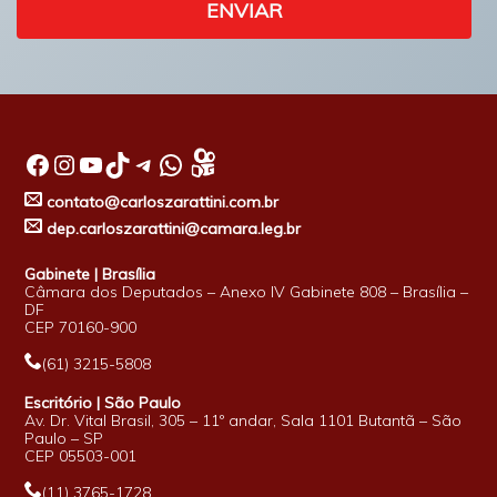
ENVIAR
Facebook
Instagram
Youtube
TikTok
Telegram
WhatsApp
contato@carloszarattini.com.br
dep.carloszarattini@camara.leg.br
Gabinete | Brasília
Câmara dos Deputados – Anexo IV Gabinete 808 – Brasília –
DF
CEP 70160-900
(61) 3215-5808
Escritório | São Paulo
Av. Dr. Vital Brasil, 305 – 11º andar, Sala 1101 Butantã – São
Paulo – SP
CEP 05503-001
(11) 3765-1728