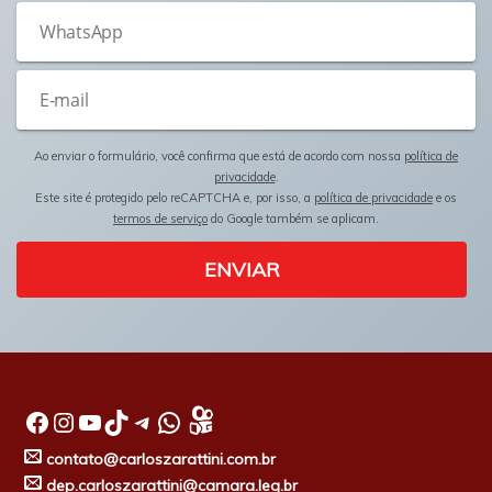
Ao enviar o formulário, você confirma que está de acordo com nossa
política de
privacidade
.
Este site é protegido pelo reCAPTCHA e, por isso, a
política de privacidade
e os
termos de serviço
do Google também se aplicam.
ENVIAR
Facebook
Instagram
Youtube
TikTok
Telegram
WhatsApp
contato@carloszarattini.com.br
dep.carloszarattini@camara.leg.br